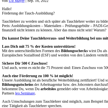
von
Ulf Mayer
|
Sep. 16, 2022
Hallo!
Förderung der Tauch-Ausbildung?
Tauchlehrer zu werden und sich später als Tauchlehrer weiter zu bild
Preis: Ausbildungskosten – Materialien – Prüfungsgebühr – PADI-Geb
finanziell nicht leisten zu können. Aber das muss nicht sein! Warum?
Du kannst Deine Tauchlehreraus- und Weiterbildung bei uns mit 
Lass Dich mit 75 % der Kosten unterstützen!
Mit den unterschiedlichen Formen des
Bildungsschecks
wirst Du als
Europäischen Sozialfond (ESF) und werden von den Ländern verteilt.
Sichere Dir 500 € Zuschuss!
Und auch, wenn es nicht die 75 Prozent sind: Einen Zuschuss von 50
Auch eine Förderung zu 100 % ist möglich!
Unsere Ausbildung ist als berufliche Weiterbildung zertifiziert! Und 
Bildungsgutscheins
der Arbeitsagentur bzw. des Jobcenters durchzu
bekommst Du, wenn Du
arbeitslos
gemeldet oder von Arbeitslosigkei
Partners
leo.Seminare
.
Auch Umschulungen zum Tauchlehrer sind möglich, zum Beispiel fina
eine Tätigkeit als Tauchlehrer sprechen.