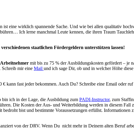
en ist eine wirklich spannende Sache. Und wie bei allen qualitativ ho
ühren… Ich lerne manchmal Leute kennen, die ihren Traum Tauchlehrer
verschiedenen staatlichen Fördergeldern unterstützen lassen!
Arbeitnehmer
mit bis zu 75 % der Ausbildungskosten gefördert – je
 Schreib mir eine
Mail
und ich sage Dir, ob und in welcher Höhe dies
0 € kann fast jeder bekommen. Auch Du? Schreibe eine Email oder ruf 
so bin ich in der Lage, die Ausbildung zum
PADI-Instructor
, zum Staffi
führen. Die Kosten der Aus- und Weiterbildung werden in diesem Fall
t bedroht bist und bestimmte Voraussetzungen erfüllst. Informationen
nziert von der DRV. Wenn Du nicht mehr in Deinem alten Beruf arbeit