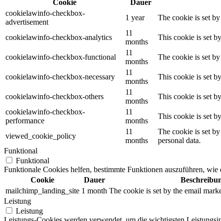
Cookie
Dauer
cookielawinfo-checkbox-
1 year
The cookie is set b
advertisement
11
cookielawinfo-checkbox-analytics
This cookie is set b
months
11
cookielawinfo-checkbox-functional
The cookie is set by
months
11
cookielawinfo-checkbox-necessary
This cookie is set b
months
11
cookielawinfo-checkbox-others
This cookie is set b
months
cookielawinfo-checkbox-
11
This cookie is set 
performance
months
11
The cookie is set by
viewed_cookie_policy
months
personal data.
Funktional
Funktional
Funktionale Cookies helfen, bestimmte Funktionen auszuführen, wie 
Cookie
Dauer
Beschreibu
mailchimp_landing_site
1 month
The cookie is set by the email mark
Leistung
Leistung
Leistungs-Cookies werden verwendet, um die wichtigsten Leistungsind