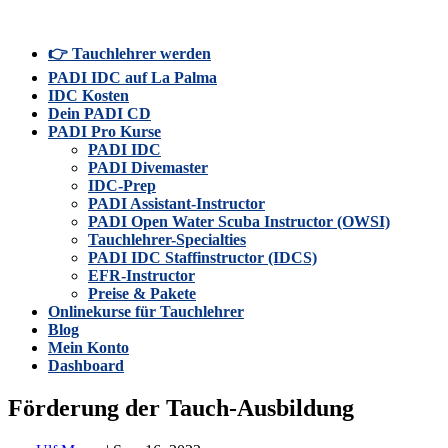
👉 Tauchlehrer werden
PADI IDC auf La Palma
IDC Kosten
Dein PADI CD
PADI Pro Kurse
PADI IDC
PADI Divemaster
IDC-Prep
PADI Assistant-Instructor
PADI Open Water Scuba Instructor (OWSI)
Tauchlehrer-Specialties
PADI IDC Staffinstructor (IDCS)
EFR-Instructor
Preise & Pakete
Onlinekurse für Tauchlehrer
Blog
Mein Konto
Dashboard
Förderung der Tauch-Ausbildung