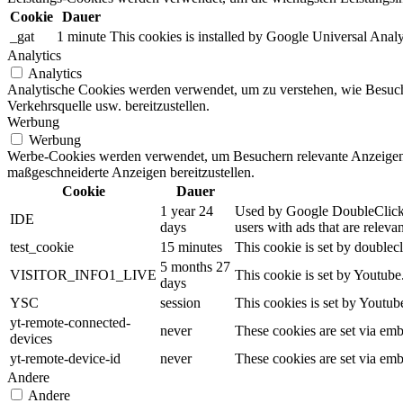
Cookie
Dauer
_gat
1 minute
This cookies is installed by Google Universal Analytics
Analytics
Analytics
Analytische Cookies werden verwendet, um zu verstehen, wie Besuche
Verkehrsquelle usw. bereitzustellen.
Werbung
Werbung
Werbe-Cookies werden verwendet, um Besuchern relevante Anzeigen
maßgeschneiderte Anzeigen bereitzustellen.
Cookie
Dauer
1 year 24
Used by Google DoubleClick an
IDE
days
users with ads that are relevan
test_cookie
15 minutes
This cookie is set by doublecl
5 months 27
VISITOR_INFO1_LIVE
This cookie is set by Youtub
days
YSC
session
This cookies is set by Youtub
yt-remote-connected-
never
These cookies are set via em
devices
yt-remote-device-id
never
These cookies are set via em
Andere
Andere