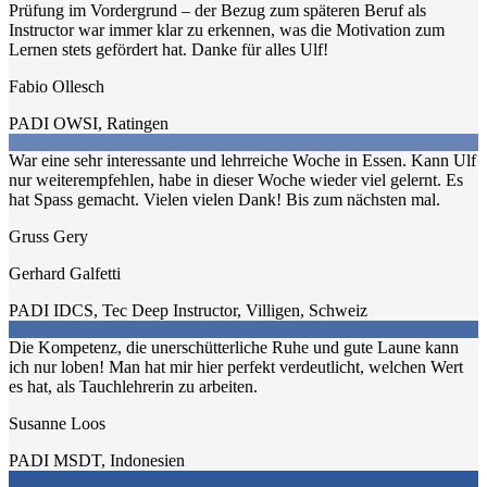
Prüfung im Vordergrund – der Bezug zum späteren Beruf als
Instructor war immer klar zu erkennen, was die Motivation zum
Lernen stets gefördert hat. Danke für alles Ulf!
Fabio Ollesch
PADI OWSI
,
Ratingen
War eine sehr interessante und lehrreiche Woche in Essen. Kann Ulf
nur weiterempfehlen, habe in dieser Woche wieder viel gelernt. Es
hat Spass gemacht. Vielen vielen Dank! Bis zum nächsten mal.
Gruss Gery
Gerhard Galfetti
PADI IDCS, Tec Deep Instructor
,
Villigen, Schweiz
Die Kompetenz, die unerschütterliche Ruhe und gute Laune kann
ich nur loben! Man hat mir hier perfekt verdeutlicht, welchen Wert
es hat, als Tauchlehrerin zu arbeiten.
Susanne Loos
PADI MSDT
,
Indonesien