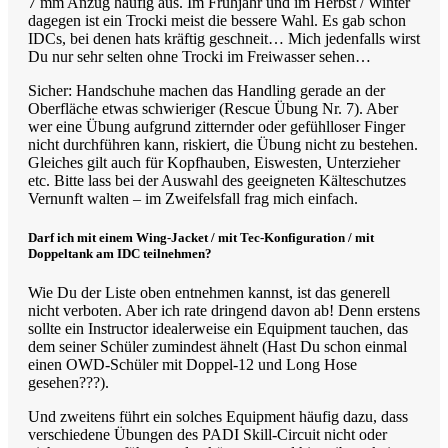
7 mm Anzug häufig aus. Im Frühjahr und im Herbst / Winter
dagegen ist ein Trocki meist die bessere Wahl. Es gab schon
IDCs, bei denen hats kräftig geschneit… Mich jedenfalls wirst
Du nur sehr selten ohne Trocki im Freiwasser sehen…
Sicher: Handschuhe machen das Handling gerade an der
Oberfläche etwas schwieriger (Rescue Übung Nr. 7). Aber
wer eine Übung aufgrund zitternder oder gefühlloser Finger
nicht durchführen kann, riskiert, die Übung nicht zu bestehen.
Gleiches gilt auch für Kopfhauben, Eiswesten, Unterzieher
etc. Bitte lass bei der Auswahl des geeigneten Kälteschutzes
Vernunft walten – im Zweifelsfall frag mich einfach.
Darf ich mit einem Wing-Jacket / mit Tec-Konfiguration / mit
Doppeltank am IDC teilnehmen?
Wie Du der Liste oben entnehmen kannst, ist das generell
nicht verboten. Aber ich rate dringend davon ab! Denn erstens
sollte ein Instructor idealerweise ein Equipment tauchen, das
dem seiner Schüler zumindest ähnelt (Hast Du schon einmal
einen OWD-Schüler mit Doppel-12 und Long Hose
gesehen???).
Und zweitens führt ein solches Equipment häufig dazu, dass
verschiedene Übungen des PADI Skill-Circuit nicht oder