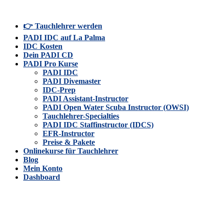
👉 Tauchlehrer werden
PADI IDC auf La Palma
IDC Kosten
Dein PADI CD
PADI Pro Kurse
PADI IDC
PADI Divemaster
IDC-Prep
PADI Assistant-Instructor
PADI Open Water Scuba Instructor (OWSI)
Tauchlehrer-Specialties
PADI IDC Staffinstructor (IDCS)
EFR-Instructor
Preise & Pakete
Onlinekurse für Tauchlehrer
Blog
Mein Konto
Dashboard