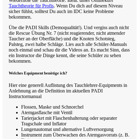
Wiederhole die Tauchtheorie. Ideal: unser Onlinekurs
Tauchtheorie für Profis
. Wenn Du dich auf diesem Niveau
sicher fühlst, solltest Du auch im IDC keine Probleme
bekommen.
Übe die PADI Skills (Demoqualität!). Und vergiss auch nicht
die Rescue Übung Nr. 7 (nicht reagierender, nicht atmender
Taucher an der Oberfläche) und die Knoten Schotsteg,
Palsteg, zwei halbe Schläge. Lies auch alle Schüler-Manuals
noch einmal und schau dir die Videos an. Es macht Sinn, dass
ein Instructor die Dinge kennt, die seine Schüler zu sehen
bekommen.
Welches Equipment benötige ich?
Hier eine generell Auflistung des Tauchlehrer-Equipments in
Anlehnung an die Definition im aktuellen PADI
Instructormanual
Flossen, Maske und Schnorchel
Atemgasflasche mit Ventil
Tarierjacket mit Flaschenhalterung oder separater
Tragschale und Inflator
Lungenautomat und alternative Luftversorgung
Instrument zum Überwachen des Atemgasvorrats (z. B.