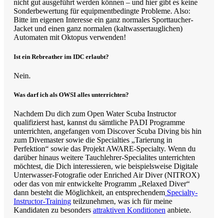
nicht gut ausgeführt werden können – und hier gibt es keine
Sonderbewertung für equipmentbedingte Probleme. Also:
Bitte im eigenen Interesse ein ganz normales Sporttaucher-
Jacket und einen ganz normalen (kaltwassertauglichen)
Automaten mit Oktopus verwenden!
Ist ein Rebreather im IDC erlaubt?
Nein.
Was darf ich als OWSI alles unterrichten?
Nachdem Du dich zum Open Water Scuba Instructor
qualifizierst hast, kannst du sämtliche PADI Programme
unterrichten, angefangen vom Discover Scuba Diving bis hin
zum Divemaster sowie die Specialties „Tarierung in
Perfektion“ sowie das Projekt AWARE-Specialty. Wenn du
darüber hinaus weitere Tauchlehrer-Specialites unterrichten
möchtest, die Dich interessieren, wie beispielsweise Digitale
Unterwasser-Fotografie oder Enriched Air Diver (NITROX)
oder das von mir entwickelte Programm „Relaxed Diver“
dann besteht die Möglichkeit, an entsprechendem
Specialty-
Instructor-Training
teilzunehmen, was ich für meine
Kandidaten zu besonders
attraktiven Konditionen
anbiete.