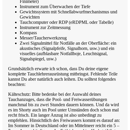
Finimeter)
Instrument zum Überwachen der Tiefe
Gewichtssystem mit Schnellabwurfmechanismus und
Gewichten
Tauchcomputer oder RDP (eRDPML oder Tabelle)
Instrument zur Zeitmessung
Kompass
Messer/Taucherwerkzeug
Zwei Signalmittel für Notfälle an der Oberfläche: ein
akustisches (Signalpfeife, Signalhorn, usw.) und ein
visuelles (aufblasbare Notfallboje, Leuchtsignal,
Signalspiegel, usw.)
Grundsätzlich erwarte ich schon, dass Du deine eigene
komplette Tauchlehrerausrüstung mitbringst. Fehlende Teile
kannst Du aber natürlich auch leihen. Du solltest folgendes
beachten:
Kälteschutz: Bitte bedenke bei der Auswahl deines
Tauchanzuges, dass die Pool- und Freiwasserübungen
manchmal bis zu zwei Stunden dauern können. Und da wird
es im Shorty auch im Pool unter Umständen doch schon mal
recht frisch. Ein langer Anzug ist also unbedingt zu
empfehlen. Hinsichtlich des Freiwassers kommt es darauf an:
Im Sommer in Deutschland oder im Mittelmeer reicht ein 5 –