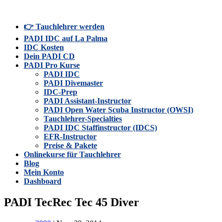
👉 Tauchlehrer werden
PADI IDC auf La Palma
IDC Kosten
Dein PADI CD
PADI Pro Kurse
PADI IDC
PADI Divemaster
IDC-Prep
PADI Assistant-Instructor
PADI Open Water Scuba Instructor (OWSI)
Tauchlehrer-Specialties
PADI IDC Staffinstructor (IDCS)
EFR-Instructor
Preise & Pakete
Onlinekurse für Tauchlehrer
Blog
Mein Konto
Dashboard
PADI TecRec Tec 45 Diver