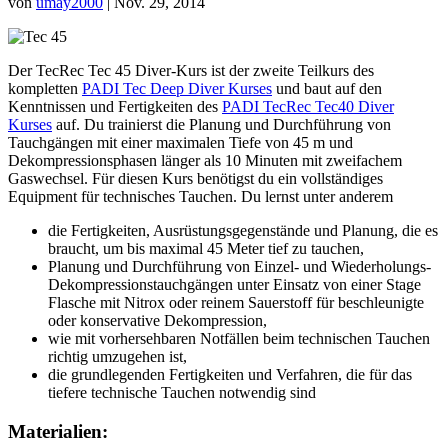
von
umay2000
|
Nov. 29, 2014
Der TecRec Tec 45 Diver-Kurs ist der zweite Teilkurs des
kompletten
PADI Tec Deep Diver Kurses
und baut auf den
Kenntnissen und Fertigkeiten des
PADI TecRec Tec40 Diver
Kurses
auf. Du trainierst die Planung und Durchführung von
Tauchgängen mit einer maximalen Tiefe von 45 m und
Dekompressionsphasen länger als 10 Minuten mit zweifachem
Gaswechsel. Für diesen Kurs benötigst du ein vollständiges
Equipment für technisches Tauchen. Du lernst unter anderem
die Fertigkeiten, Ausrüstungsgegenstände und Planung, die es
braucht, um bis maximal 45 Meter tief zu tauchen,
Planung und Durchführung von Einzel- und Wiederholungs-
Dekompressionstauchgängen unter Einsatz von einer Stage
Flasche mit Nitrox oder reinem Sauerstoff für beschleunigte
oder konservative Dekompression,
wie mit vorhersehbaren Notfällen beim technischen Tauchen
richtig umzugehen ist,
die grundlegenden Fertigkeiten und Verfahren, die für das
tiefere technische Tauchen notwendig sind
Materialien: