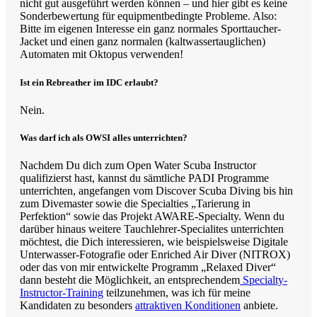
nicht gut ausgeführt werden können – und hier gibt es keine
Sonderbewertung für equipmentbedingte Probleme. Also:
Bitte im eigenen Interesse ein ganz normales Sporttaucher-
Jacket und einen ganz normalen (kaltwassertauglichen)
Automaten mit Oktopus verwenden!
Ist ein Rebreather im IDC erlaubt?
Nein.
Was darf ich als OWSI alles unterrichten?
Nachdem Du dich zum Open Water Scuba Instructor
qualifizierst hast, kannst du sämtliche PADI Programme
unterrichten, angefangen vom Discover Scuba Diving bis hin
zum Divemaster sowie die Specialties „Tarierung in
Perfektion“ sowie das Projekt AWARE-Specialty. Wenn du
darüber hinaus weitere Tauchlehrer-Specialites unterrichten
möchtest, die Dich interessieren, wie beispielsweise Digitale
Unterwasser-Fotografie oder Enriched Air Diver (NITROX)
oder das von mir entwickelte Programm „Relaxed Diver“
dann besteht die Möglichkeit, an entsprechendem
Specialty-
Instructor-Training
teilzunehmen, was ich für meine
Kandidaten zu besonders
attraktiven Konditionen
anbiete.