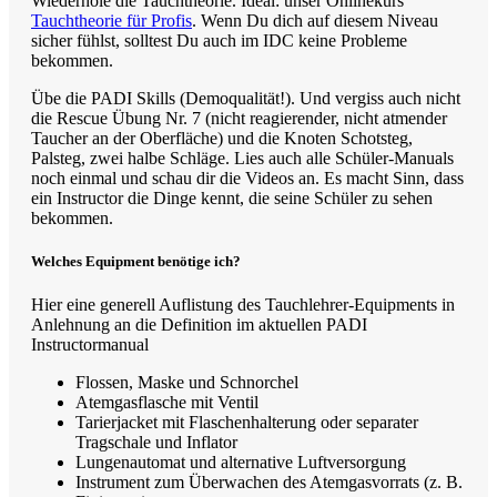
Wiederhole die Tauchtheorie. Ideal: unser Onlinekurs
Tauchtheorie für Profis
. Wenn Du dich auf diesem Niveau
sicher fühlst, solltest Du auch im IDC keine Probleme
bekommen.
Übe die PADI Skills (Demoqualität!). Und vergiss auch nicht
die Rescue Übung Nr. 7 (nicht reagierender, nicht atmender
Taucher an der Oberfläche) und die Knoten Schotsteg,
Palsteg, zwei halbe Schläge. Lies auch alle Schüler-Manuals
noch einmal und schau dir die Videos an. Es macht Sinn, dass
ein Instructor die Dinge kennt, die seine Schüler zu sehen
bekommen.
Welches Equipment benötige ich?
Hier eine generell Auflistung des Tauchlehrer-Equipments in
Anlehnung an die Definition im aktuellen PADI
Instructormanual
Flossen, Maske und Schnorchel
Atemgasflasche mit Ventil
Tarierjacket mit Flaschenhalterung oder separater
Tragschale und Inflator
Lungenautomat und alternative Luftversorgung
Instrument zum Überwachen des Atemgasvorrats (z. B.