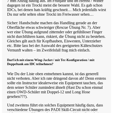
7 mm Anzug häufig aus. Im Frühjahr und im Herbst / Winter
dagegen ist ein Trocki meist die bessere Wahl. Es gab schon
IDCs, bei denen hats kräftig geschneit… Mich jedenfalls wirst
Du nur sehr selten ohne Trocki im Freiwasser sehen…
Sicher: Handschuhe machen das Handling gerade an der
Oberfläche etwas schwieriger (Rescue Übung Nr. 7). Aber
wer eine Übung aufgrund zitternder oder gefühlloser Finger
nicht durchführen kann, riskiert, die Übung nicht zu bestehen.
Gleiches gilt auch für Kopfhauben, Eiswesten, Unterzieher
etc. Bitte lass bei der Auswahl des geeigneten Kälteschutzes
Vernunft walten – im Zweifelsfall frag mich einfach.
Darf ich mit einem Wing-Jacket / mit Tec-Konfiguration / mit
Doppeltank am IDC teilnehmen?
Wie Du der Liste oben entnehmen kannst, ist das generell
nicht verboten. Aber ich rate dringend davon ab! Denn erstens
sollte ein Instructor idealerweise ein Equipment tauchen, das
dem seiner Schüler zumindest ähnelt (Hast Du schon einmal
einen OWD-Schüler mit Doppel-12 und Long Hose
gesehen???).
Und zweitens führt ein solches Equipment häufig dazu, dass
verschiedene Übungen des PADI Skill-Circuit nicht oder