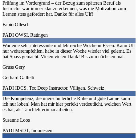
Prüfung im Vordergrund – der Bezug zum späteren Beruf als
Instructor war immer klar zu erkennen, was die Motivation zum
Lernen stets gefördert hat. Danke für alles Ulf!
Fabio Ollesch
PADI OWSI
,
Ratingen
War eine sehr interessante und lehrreiche Woche in Essen. Kann Ulf
nur weiterempfehlen, habe in dieser Woche wieder viel gelernt. Es
hat Spass gemacht. Vielen vielen Dank! Bis zum nächsten mal.
Gruss Gery
Gerhard Galfetti
PADI IDCS, Tec Deep Instructor
,
Villigen, Schweiz
Die Kompetenz, die unerschütterliche Ruhe und gute Laune kann
ich nur loben! Man hat mir hier perfekt verdeutlicht, welchen Wert
es hat, als Tauchlehrerin zu arbeiten.
Susanne Loos
PADI MSDT
,
Indonesien