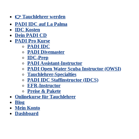
👉 Tauchlehrer werden
PADI IDC auf La Palma
IDC Kosten
Dein PADI CD
PADI Pro Kurse
PADI IDC
PADI Divemaster
IDC-Prep
PADI Assistant-Instructor
PADI Open Water Scuba Instructor (OWSI)
Tauchlehrer-Specialties
PADI IDC Staffinstructor (IDCS)
EFR-Instructor
Preise & Pakete
Onlinekurse für Tauchlehrer
Blog
Mein Konto
Dashboard