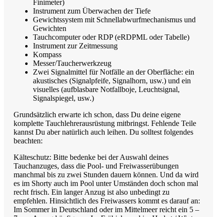
Finimeter)
Instrument zum Überwachen der Tiefe
Gewichtssystem mit Schnellabwurfmechanismus und
Gewichten
Tauchcomputer oder RDP (eRDPML oder Tabelle)
Instrument zur Zeitmessung
Kompass
Messer/Taucherwerkzeug
Zwei Signalmittel für Notfälle an der Oberfläche: ein
akustisches (Signalpfeife, Signalhorn, usw.) und ein
visuelles (aufblasbare Notfallboje, Leuchtsignal,
Signalspiegel, usw.)
Grundsätzlich erwarte ich schon, dass Du deine eigene
komplette Tauchlehrerausrüstung mitbringst. Fehlende Teile
kannst Du aber natürlich auch leihen. Du solltest folgendes
beachten:
Kälteschutz: Bitte bedenke bei der Auswahl deines
Tauchanzuges, dass die Pool- und Freiwasserübungen
manchmal bis zu zwei Stunden dauern können. Und da wird
es im Shorty auch im Pool unter Umständen doch schon mal
recht frisch. Ein langer Anzug ist also unbedingt zu
empfehlen. Hinsichtlich des Freiwassers kommt es darauf an:
Im Sommer in Deutschland oder im Mittelmeer reicht ein 5 –