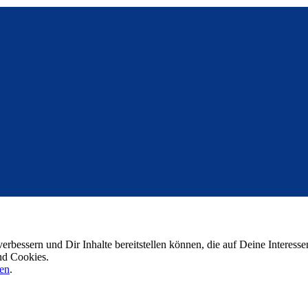
verbessern und Dir Inhalte bereitstellen können, die auf Deine Interes
nd Cookies.
en
.