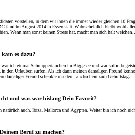
daten vorstellen, in dem wir ihnen die immer wieder gleichen 10 Frage
IDC fand im August 2014 in Essen statt. Wahrscheinlich bleibt wohl all
hien. Wenn man sonst keinen Stress hat, macht man sich halt welchen
 kam es dazu?
ar ich einmal Schnuppertauchen im Biggesee und war sofort begeiste
 in den Urlauben surfen. Als ich dann meinen damaligen Freund kennenle
ein damaliger Freund schenkte mir den Tauchschein zum Geburtstag.
ucht und was war bislang Dein Favorit?
n natürlich auch. Ibiza, Mallorca und Ägypten. Weiter bin ich noch n
u Deinem Beruf zu machen?