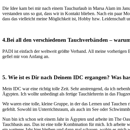
Die Idee kam bei mir nach einem Tauchurlaub in Marsa Alam im Janua
verstanden uns so gut, dass wir in Kontakt blieben. Nach ein paar Mo
dass das vielleicht meine Möglichkeit ist, Hobby bzw. Leidenschaft 
4.Bei all den verschiedenen Tauchverbänden – warum
PADI ist einfach der weltweit größte Verband. All meine vorherigen 
gefiel mir von Anfang an.
5. Wie ist es Dir nach Deinem IDC ergangen? Was hast
Mein IDC war eine richtig tolle Zeit. Sehr anstrengend, da ich n
Ägypten. Ich wollte unbedingt als fertige Tauchlehrerin in das Flugze
Wir waren eine tolle, kleine Gruppe, in der das Lernen und Tauchen r
gefehlt. Sowohl im Unterrichtsraum, als auch im See oder Schwimmbad
Nun bin ich schon seit einem Jahr in Ägypten und arbeite im The Oasi
Tauchbasis aus. Das ist eine tolle Kombination für mich. Ich arbeite
ein weiteres Jahr hier bleiben und dann mal schauen, wohin es mich we