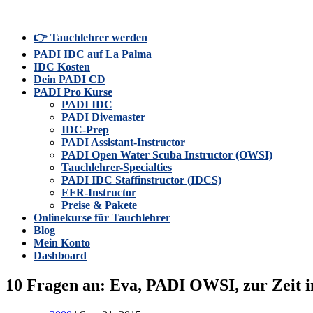
👉 Tauchlehrer werden
PADI IDC auf La Palma
IDC Kosten
Dein PADI CD
PADI Pro Kurse
PADI IDC
PADI Divemaster
IDC-Prep
PADI Assistant-Instructor
PADI Open Water Scuba Instructor (OWSI)
Tauchlehrer-Specialties
PADI IDC Staffinstructor (IDCS)
EFR-Instructor
Preise & Pakete
Onlinekurse für Tauchlehrer
Blog
Mein Konto
Dashboard
10 Fragen an: Eva, PADI OWSI, zur Zeit 