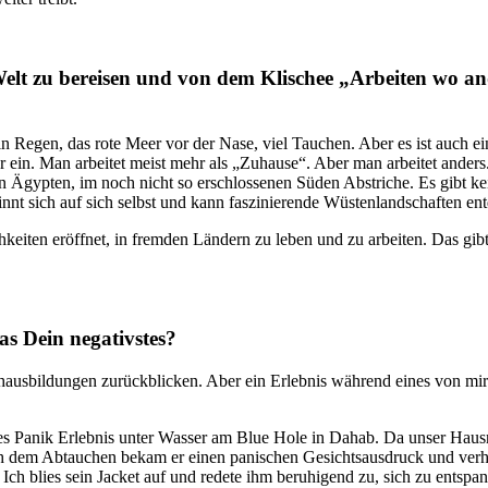
Welt zu bereisen und von dem Klischee „Arbeiten wo a
ein Regen, das rote Meer vor der Nase, viel Tauchen. Aber es ist auch e
er ein. Man arbeitet meist mehr als „Zuhause“. Aber man arbeitet ande
in Ägypten, im noch nicht so erschlossenen Süden Abstriche. Es gibt k
innt sich auf sich selbst und kann faszinierende Wüstenlandschaften ent
eiten eröffnet, in fremden Ländern zu leben und zu arbeiten. Das gib
as Dein negativstes?
hausbildungen zurückblicken. Aber ein Erlebnis während eines von mir
ives Panik Erlebnis unter Wasser am Blue Hole in Dahab. Da unser Hausr
dem Abtauchen bekam er einen panischen Gesichtsausdruck und verharrt
ch blies sein Jacket auf und redete ihm beruhigend zu, sich zu entspan