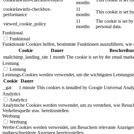
months
cookielawinfo-checkbox-
11
This cookie is set 
performance
months
11
The cookie is set by
viewed_cookie_policy
months
personal data.
Funktional
Funktional
Funktionale Cookies helfen, bestimmte Funktionen auszuführen, wie 
Cookie
Dauer
Beschreibu
mailchimp_landing_site
1 month
The cookie is set by the email mark
Leistung
Leistung
Leistungs-Cookies werden verwendet, um die wichtigsten Leistungsind
Cookie
Dauer
_gat
1 minute
This cookies is installed by Google Universal Analytics
Analytics
Analytics
Analytische Cookies werden verwendet, um zu verstehen, wie Besuche
Verkehrsquelle usw. bereitzustellen.
Werbung
Werbung
Werbe-Cookies werden verwendet, um Besuchern relevante Anzeigen
maßgeschneiderte Anzeigen bereitzustellen.