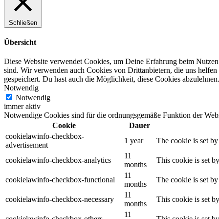
Schließen
Übersicht
Diese Website verwendet Cookies, um Deine Erfahrung beim Nutzen d
sind. Wir verwenden auch Cookies von Drittanbietern, die uns helfe
gespeichert. Du hast auch die Möglichkeit, diese Cookies abzulehnen
Notwendig
Notwendig
immer aktiv
Notwendige Cookies sind für die ordnungsgemäße Funktion der Websit
Cookie
Dauer
cookielawinfo-checkbox-
1 year
The cookie is set b
advertisement
11
cookielawinfo-checkbox-analytics
This cookie is set b
months
11
cookielawinfo-checkbox-functional
The cookie is set by
months
11
cookielawinfo-checkbox-necessary
This cookie is set b
months
11
cookielawinfo-checkbox-others
This cookie is set b