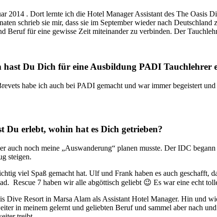
r 2014 . Dort lernte ich die Hotel Manager Assistant des The Oasis D
naten schrieb sie mir, dass sie im September wieder nach Deutschland z
und Beruf für eine gewisse Zeit miteinander zu verbinden. Der Tauchle
 hast Du Dich für eine Ausbildung PADI Tauchlehrer 
Brevets habe ich auch bei PADI gemacht und war immer begeistert und z
 Du erlebt, wohin hat es Dich getrieben?
ebenher auch noch meine „Auswanderung“ planen musste. Der IDC began
ug steigen.
ichtig viel Spaß gemacht hat. Ulf und Frank haben es auch geschafft, d
. Rescue 7 haben wir alle abgöttisch geliebt 😉 Es war eine echt tolle
s Dive Resort in Marsa Alam als Assistant Hotel Manager. Hin und wied
 weiter in meinem gelernt und geliebten Beruf und sammel aber nach und
iter treibt.