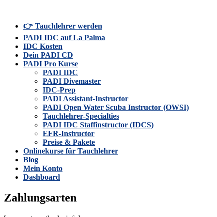
👉 Tauchlehrer werden
PADI IDC auf La Palma
IDC Kosten
Dein PADI CD
PADI Pro Kurse
PADI IDC
PADI Divemaster
IDC-Prep
PADI Assistant-Instructor
PADI Open Water Scuba Instructor (OWSI)
Tauchlehrer-Specialties
PADI IDC Staffinstructor (IDCS)
EFR-Instructor
Preise & Pakete
Onlinekurse für Tauchlehrer
Blog
Mein Konto
Dashboard
Zahlungsarten