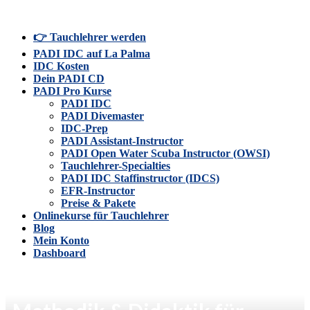
👉 Tauchlehrer werden
PADI IDC auf La Palma
IDC Kosten
Dein PADI CD
PADI Pro Kurse
PADI IDC
PADI Divemaster
IDC-Prep
PADI Assistant-Instructor
PADI Open Water Scuba Instructor (OWSI)
Tauchlehrer-Specialties
PADI IDC Staffinstructor (IDCS)
EFR-Instructor
Preise & Pakete
Onlinekurse für Tauchlehrer
Blog
Mein Konto
Dashboard