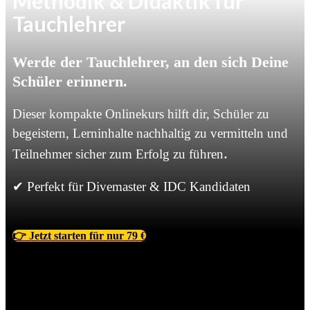
Methodik & Didaktik für
Tauchlehrer
Werde der Tauchlehrer, an den sich Deine
Schüler erinnern.
Dieser kompakte Onlinekurs hilft dir,
Schüler zu
begeistern, Lerninhalte nachhaltig zu vermitteln und
.
Teilnehmer sicher zum Erfolg zu führen
✔ Perfekt für Divemaster & IDC Kandidaten
👉 Jetzt starten für nur 79 €