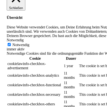
Schließen
Übersicht
Diese Website verwendet Cookies, um Deine Erfahrung beim Nutze
unerlässlich sind. Wir verwenden auch Cookies von Drittanbietern
Deinem Browser gespeichert. Du hast auch die Möglichkeit, diese 
Notwendig
Notwendig
immer aktiv
Notwendige Cookies sind für die ordnungsgemäße Funktion der Web
Cookie
Dauer
cookielawinfo-checkbox-
1 year
The cookie is set 
advertisement
11
cookielawinfo-checkbox-analytics
This cookie is set
months
11
cookielawinfo-checkbox-functional
The cookie is set 
months
11
cookielawinfo-checkbox-necessary
This cookie is set
months
11
cookielawinfo-checkbox-others
This cookie is set
months