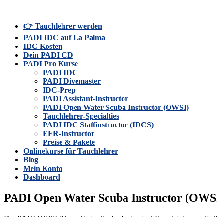
👉 Tauchlehrer werden
PADI IDC auf La Palma
IDC Kosten
Dein PADI CD
PADI Pro Kurse
PADI IDC
PADI Divemaster
IDC-Prep
PADI Assistant-Instructor
PADI Open Water Scuba Instructor (OWSI)
Tauchlehrer-Specialties
PADI IDC Staffinstructor (IDCS)
EFR-Instructor
Preise & Pakete
Onlinekurse für Tauchlehrer
Blog
Mein Konto
Dashboard
PADI Open Water Scuba Instructor (OWS