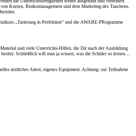
rden die Unterrichtsfertigkeiten weiter ausgebaut und verfeinert.
g von Kursen, Risikomanagement und dem Marketing des Tauchens.
ereitet.
ezialkurs „Tarierung in Perfektion“ und die AWARE-PRogramme
Material und viele Unterrichts-Hilfen, die Dir nach der Ausbildung
esitzt. Schließlich will man ja wissen, was die Schüler so lernen…
uelles ärztliches Attest, eigenes Equipment. Achtung: zur Teilnahme