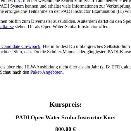
eil des
IDC
und der wesentliche Schritt zum PADI Tauchlehrer. Hier we
ADI System kennen und erhältst viele Informationen zur Verknüpfun
 erfolgreiche Teilnahme an der PADI Instructor Examination (IE) vorb
en bis hin zum Divemaster auszubilden. Außerdem darfst du den Sp
ialkurse
stehen Dir als Open Water-Scuba-Inbstructor offen.
 Candidate Crewpack
. Hierin findest Du umfangreiches Selbststudium-
acht es Sinn, dass Du die Schüler-Manuals der gängigsten PADI-Kurse b
weis über eine HLW-Ausbildung nicht älter als ein Jahr (z. B: EFR), akt
n. Schau nach den
Paket-Angeboten
.
Kurspreis:
PADI Open Water Scuba Instructor-Kurs
800,00 €