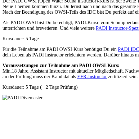
Der PADI OWSI (Open Water Scuba Instructor)-Kurs ist der zweite T
Neue Themen kommen hinzu. Du lernst nach und nach das gesamte P
Nach der Beendigung des OWSI-Teils des IDC bist Du perfekt auf eine
Als PADI OWSI bist Du berechtigt, PADI-Kurse vom Schnuppertauch
unterrichten und brevetieren. Und viele weitere
PADI Instructor-Spez
Kursdauer: 5 Tage.
Für die Teilnahme am PADI OWSI-Kurs benötigst Du ein
PADI IDC
dein Leben als PADI Instructor erleichtern werden. Darüber hinaus m
Voraussetzungen zur Teilnahme am PADI OWSI-Kurs:
Min.18 Jahre, Assistant Instructor mit aktueller Mitgliedschaft, Nach
an der Prüfung muss der Kandidat als
EFR-Instructor
zertifiziert sei
Kursdauer: 5 Tage (+ 2 Tage Prüfung)