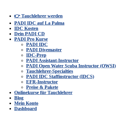
👉 Tauchlehrer werden
PADI IDC auf La Palma
IDC Kosten
Dein PADI CD
PADI Pro Kurse
PADI IDC
PADI Divemaster
IDC-Prep
PADI Assistant-Instructor
PADI Open Water Scuba Instructor (OWSI)
Tauchlehrer-Specialties
PADI IDC Staffinstructor (IDCS)
EFR-Instructor
Preise & Pakete
Onlinekurse für Tauchlehrer
Blog
Mein Konto
Dashboard