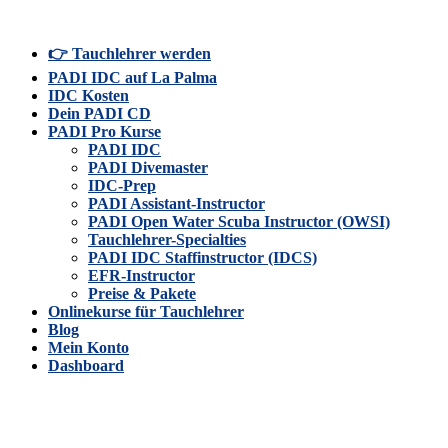
👉 Tauchlehrer werden
PADI IDC auf La Palma
IDC Kosten
Dein PADI CD
PADI Pro Kurse
PADI IDC
PADI Divemaster
IDC-Prep
PADI Assistant-Instructor
PADI Open Water Scuba Instructor (OWSI)
Tauchlehrer-Specialties
PADI IDC Staffinstructor (IDCS)
EFR-Instructor
Preise & Pakete
Onlinekurse für Tauchlehrer
Blog
Mein Konto
Dashboard