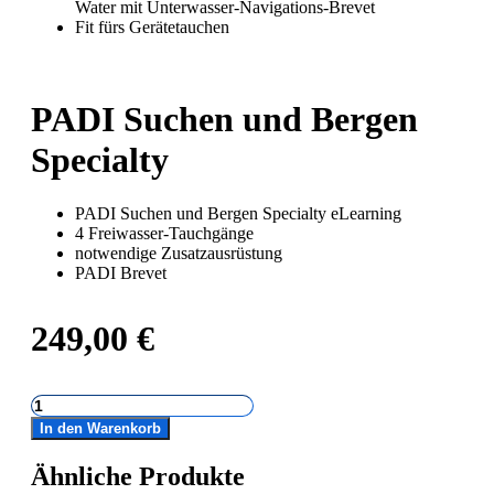
Water mit Unterwasser-Navigations-Brevet
Fit fürs Gerätetauchen
PADI Suchen und Bergen
Specialty
PADI Suchen und Bergen Specialty eLearning
4 Freiwasser-Tauchgänge
notwendige Zusatzausrüstung
PADI Brevet
249,00
€
PADI
Suchen
In den Warenkorb
und
Bergen
Ähnliche Produkte
Specialty