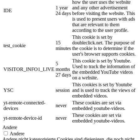
how the user uses the website
1 year
and any other advertisement
IDE
24 days
before visiting the website. This
is used to present users with ads
that are relevant to them
according to the user profile.
This cookie is set by
15
doubleclick.net. The purpose of
test_cookie
minutes
the cookie is to determine if the
user's browser supports cookies.
This cookie is set by Youtube.
5
Used to track the information of
VISITOR_INFO1_LIVE
months
the embedded YouTube videos
27 days
on a website.
This cookies is set by Youtube
YSC
session
and is used to track the views of
embedded videos.
yt-remote-connected-
These cookies are set via
never
devices
embedded youtube-videos.
These cookies are set via
yt-remote-device-id
never
embedded youtube-videos.
Andere
Andere
Andere nicht kategorisierte Cookies sind diejenigen, die noch nicht