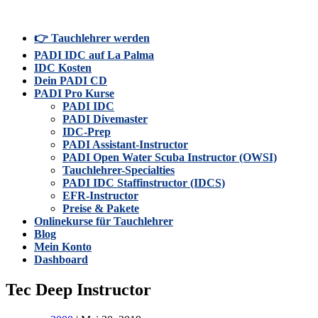
👉 Tauchlehrer werden
PADI IDC auf La Palma
IDC Kosten
Dein PADI CD
PADI Pro Kurse
PADI IDC
PADI Divemaster
IDC-Prep
PADI Assistant-Instructor
PADI Open Water Scuba Instructor (OWSI)
Tauchlehrer-Specialties
PADI IDC Staffinstructor (IDCS)
EFR-Instructor
Preise & Pakete
Onlinekurse für Tauchlehrer
Blog
Mein Konto
Dashboard
Tec Deep Instructor