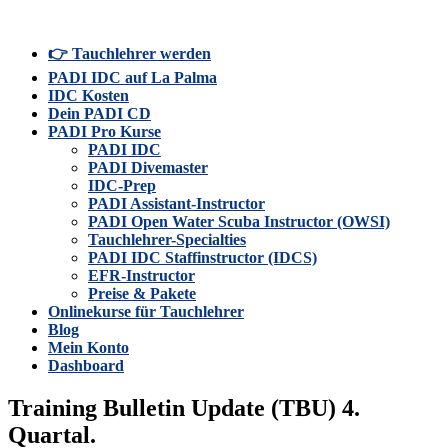
👉 Tauchlehrer werden
PADI IDC auf La Palma
IDC Kosten
Dein PADI CD
PADI Pro Kurse
PADI IDC
PADI Divemaster
IDC-Prep
PADI Assistant-Instructor
PADI Open Water Scuba Instructor (OWSI)
Tauchlehrer-Specialties
PADI IDC Staffinstructor (IDCS)
EFR-Instructor
Preise & Pakete
Onlinekurse für Tauchlehrer
Blog
Mein Konto
Dashboard
Training Bulletin Update (TBU) 4.
Quartal.