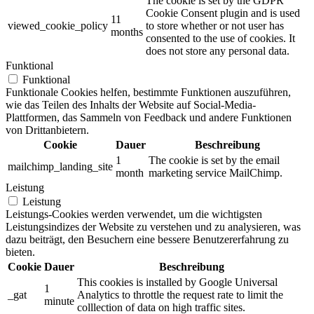
The cookie is set by the GDPR
Cookie Consent plugin and is used
11
viewed_cookie_policy
to store whether or not user has
months
consented to the use of cookies. It
does not store any personal data.
Funktional
Funktional
Funktionale Cookies helfen, bestimmte Funktionen auszuführen,
wie das Teilen des Inhalts der Website auf Social-Media-
Plattformen, das Sammeln von Feedback und andere Funktionen
von Drittanbietern.
Cookie
Dauer
Beschreibung
1
The cookie is set by the email
mailchimp_landing_site
month
marketing service MailChimp.
Leistung
Leistung
Leistungs-Cookies werden verwendet, um die wichtigsten
Leistungsindizes der Website zu verstehen und zu analysieren, was
dazu beiträgt, den Besuchern eine bessere Benutzererfahrung zu
bieten.
Cookie
Dauer
Beschreibung
This cookies is installed by Google Universal
1
_gat
Analytics to throttle the request rate to limit the
minute
colllection of data on high traffic sites.