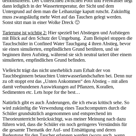
demonstrieren. Der Unterschied zwischen Pool und Freiwasser liegt
dann lediglich in der Wassertemperatur, der Sicht und dem
Untergrund auf dem man die Leihanzüge kaputt rutscht. Zukünftig
muss zwangsläufig mehr Wert auf das Tauchen gelegt werden.
Sonst sitzt man in einer Wolke Dreck 🙂
Tarierung ist wichtig 2:
Hier speziell bei Abstiegen und Aufstiegen
mit Blick auf den Schutz der Umgebung. Zum Beispiel stoppen die
Tauchschüler in Confined Water Tauchgang 4 ihren Abstieg, bevor
sie einen simulierten, empfindlichen Grund berühren, und sie
beginnen ihren Aufstieg, während sie sich neutral tariert über einem
simulierten, empfindlichen Grund befinden.
Vielleicht trägt das nicht unerheblich zum Erhalt der von
Tauchbeginnern betauchten Unterwasserlandschaften bei. Denn nur
zu oft stoppt erst das „Unten Ankommen“ den Abstieg – mit allen
damit verbundenen Auswirkungen auf Pflanzen, Korallen,
Sedimenten etc. Lets hope for the best…
Natürlich gibt es auch Änderungen, die ich etwas kritisch sehe. So
wird zukünftig die Verwendung eines Tauchcomputers durch die
Schüler grundsätzlich angenommen und entsprechend im
Theorieunterricht berücksichtgt, was meiner Meinung nach dazu
führen wird, dass die Schüler ein noch geringeres Verständnis für
die gesamte Thematik der Auf- und Entsättigung und deren
Bedeutung für den Taucher erlangen werden (wozu auch, wenn