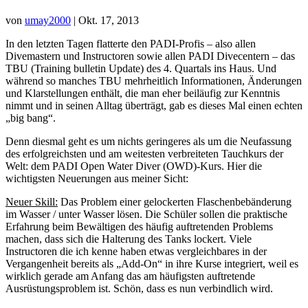
von
umay2000
|
Okt. 17, 2013
In den letzten Tagen flatterte den PADI-Profis – also allen
Divemastern und Instructoren sowie allen PADI Divecentern – das
TBU (Training bulletin Update) des 4. Quartals ins Haus. Und
während so manches TBU mehrheitlich Informationen, Änderungen
und Klarstellungen enthält, die man eher beiläufig zur Kenntnis
nimmt und in seinen Alltag überträgt, gab es dieses Mal einen echten
„big bang“.
Denn diesmal geht es um nichts geringeres als um die Neufassung
des erfolgreichsten und am weitesten verbreiteten Tauchkurs der
Welt: dem PADI Open Water Diver (OWD)-Kurs. Hier die
wichtigsten Neuerungen aus meiner Sicht:
Neuer Skill:
Das Problem einer gelockerten Flaschenbebänderung
im Wasser / unter Wasser lösen. Die Schüler sollen die praktische
Erfahrung beim Bewältigen des häufig auftretenden Problems
machen, dass sich die Halterung des Tanks lockert. Viele
Instructoren die ich kenne haben etwas vergleichbares in der
Vergangenheit bereits als „Add-On“ in ihre Kurse integriert, weil es
wirklich gerade am Anfang das am häufigsten auftretende
Ausrüstungsproblem ist. Schön, dass es nun verbindlich wird.