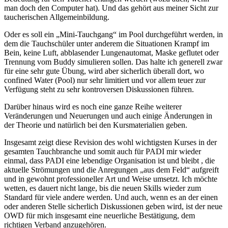
man doch den Computer hat). Und das gehört aus meiner Sicht zur
taucherischen Allgemeinbildung.
Oder es soll ein „Mini-Tauchgang“ im Pool durchgeführt werden, in
dem die Tauchschüler unter anderem die Situationen Krampf im
Bein, keine Luft, abblasender Lungenautomat, Maske geflutet oder
Trennung vom Buddy simulieren sollen. Das halte ich generell zwar
für eine sehr gute Übung, wird aber sicherlich überall dort, wo
confined Water (Pool) nur sehr limitiert und vor allem teuer zur
Verfügung steht zu sehr kontroversen Diskussionen führen.
Darüber hinaus wird es noch eine ganze Reihe weiterer
Veränderungen und Neuerungen und auch einige Änderungen in
der Theorie und natürlich bei den Kursmaterialien geben.
Insgesamt zeigt diese Revision des wohl wichtigsten Kurses in der
gesamten Tauchbranche und somit auch für PADI mir wieder
einmal, dass PADI eine lebendige Organisation ist und bleibt , die
aktuelle Strömungen und die Anregungen „aus dem Feld“ aufgreift
und in gewohnt professioneller Art und Weise umsetzt. Ich möchte
wetten, es dauert nicht lange, bis die neuen Skills wieder zum
Standard für viele andere werden. Und auch, wenn es an der einen
oder anderen Stelle sicherlich Diskussionen geben wird, ist der neue
OWD für mich insgesamt eine neuerliche Bestätigung, dem
richtigen Verband anzugehören.