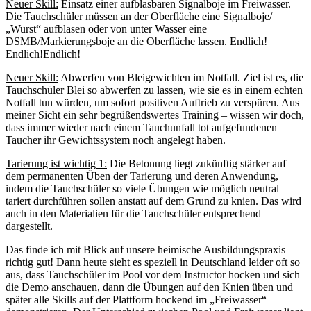
Neuer Skill:
Einsatz einer aufblasbaren Signalboje im Freiwasser.
Die Tauchschüler müssen an der Oberfläche eine Signalboje/
„Wurst“ aufblasen oder von unter Wasser eine
DSMB/Markierungsboje an die Oberfläche lassen. Endlich!
Endlich!Endlich!
Neuer Skill:
Abwerfen von Bleigewichten im Notfall. Ziel ist es, die
Tauchschüler Blei so abwerfen zu lassen, wie sie es in einem echten
Notfall tun würden, um sofort positiven Auftrieb zu verspüren. Aus
meiner Sicht ein sehr begrüßendswertes Training – wissen wir doch,
dass immer wieder nach einem Tauchunfall tot aufgefundenen
Taucher ihr Gewichtssystem noch angelegt haben.
Tarierung ist wichtig 1:
Die Betonung liegt zukünftig stärker auf
dem permanenten Üben der Tarierung und deren Anwendung,
indem die Tauchschüler so viele Übungen wie möglich neutral
tariert durchführen sollen anstatt auf dem Grund zu knien. Das wird
auch in den Materialien für die Tauchschüler entsprechend
dargestellt.
Das finde ich mit Blick auf unsere heimische Ausbildungspraxis
richtig gut! Dann heute sieht es speziell in Deutschland leider oft so
aus, dass Tauchschüler im Pool vor dem Instructor hocken und sich
die Demo anschauen, dann die Übungen auf den Knien üben und
später alle Skills auf der Plattform hockend im „Freiwasser“