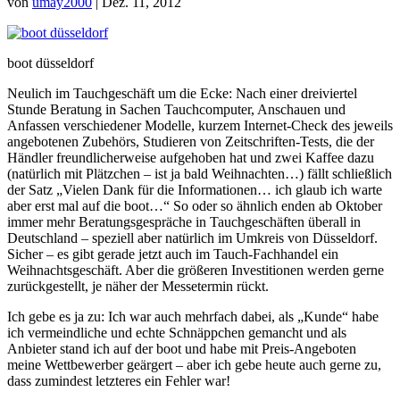
von
umay2000
|
Dez. 11, 2012
boot düsseldorf
Neulich im Tauchgeschäft um die Ecke: Nach einer dreiviertel
Stunde Beratung in Sachen Tauchcomputer, Anschauen und
Anfassen verschiedener Modelle, kurzem Internet-Check des jeweils
angebotenen Zubehörs, Studieren von Zeitschriften-Tests, die der
Händler freundlicherweise aufgehoben hat und zwei Kaffee dazu
(natürlich mit Plätzchen – ist ja bald Weihnachten…) fällt schließlich
der Satz „Vielen Dank für die Informationen… ich glaub ich warte
aber erst mal auf die boot…“ So oder so ähnlich enden ab Oktober
immer mehr Beratungsgespräche in Tauchgeschäften überall in
Deutschland – speziell aber natürlich im Umkreis von Düsseldorf.
Sicher – es gibt gerade jetzt auch im Tauch-Fachhandel ein
Weihnachtsgeschäft. Aber die größeren Investitionen werden gerne
zurückgestellt, je näher der Messetermin rückt.
Ich gebe es ja zu: Ich war auch mehrfach dabei, als „Kunde“ habe
ich vermeindliche und echte Schnäppchen gemancht und als
Anbieter stand ich auf der boot und habe mit Preis-Angeboten
meine Wettbewerber geärgert – aber ich gebe heute auch gerne zu,
dass zumindest letzteres ein Fehler war!