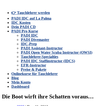
👉 Tauchlehrer werden
PADI IDC auf La Palma
IDC Kosten
Dein PADI CD
PADI Pro Kurse
PADI IDC
PADI Divemaster
IDC-Prep
PADI Assistant-Instructor
PADI Open Water Scuba Instructor (OWSI)
Tauchlehrer-Specialties
PADI IDC Staffinstructor (IDCS)
EFR-Instructor
Preise & Pakete
Onlinekurse für Tauchlehrer
Blog
Mein Konto
Dashboard
Die Boot wirft ihre Schatten voraus…