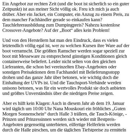
Ein Angebot zur rechten Zeit (und die boot ist sicherlich so ein guter
Zeitpunkt) ist aus meiner Sicht völlig ok. Freu ich mich ja auch
drüber. Aber ein Jacket, ein Computer, ein Anzug zu einem Preis, zu
dem mancher Fachhändler gerade so einkaufen kann?
Tauchlehrerausbildung zum Dumpingpreis? Nahezu kostenlose
Crossover-Angebote? Auf der „Boot“ alles kein Problem!
Und von den Herstellern hat man den Eindruck, dass es vielen
letztendlich völlig egal ist, wer zu welchen Kursen ihre Ware auf der
boot verramscht. Die größten Ramscher werden sogar speziell zur
boot mit Messeware zu entsprechend günstigen Konditionen gleich
containerweise beliefert. Leider nicht selten von den gleichen
Lieferanten, die schon bei vereinzelten Ebay-Angeboten oder
sonstigen Preisaktionen dem Fachhandel mit Belieferungsstopp
drohen und das ganze Jahr über betonen, wie wichtig doch die
Einhaltung der UVPs ist. Und die Tauchsport-Verbände werden
unisono betonen, was für ein wertvolles Produkt sie doch anbieten
und größtes Unverständnis über die niedrigen Preise zeigen.
Aber es hilft kein Klagen: Auch in diesem Jahr ab dem 19. Januar
wird täglich um 10:00 Uhr Nana Mouskouri ein fröhliches „Guten
Morgen Sonnenschein“ durch Halle 3 trällern, die Tauch-Könige, -
Prinzen und Prinzessinnen werden sich wieder mit Bestpreis-
Angeboten gegenseitig unterbieten, eilfertige Helferlein werden
durch die Halle pirschen, um die täglichen Tiefstpreise zu ermitteln