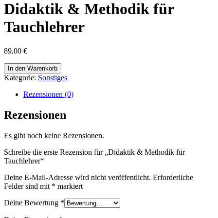
Didaktik & Methodik für
Tauchlehrer
89,00
€
Didaktik
In den Warenkorb
&
Kategorie:
Sonstiges
Methodik
für
Rezensionen (0)
Tauchlehrer
Menge
Rezensionen
Es gibt noch keine Rezensionen.
Schreibe die erste Rezension für „Didaktik & Methodik für
Tauchlehrer“
Deine E-Mail-Adresse wird nicht veröffentlicht.
Erforderliche
Felder sind mit
*
markiert
Deine Bewertung
*