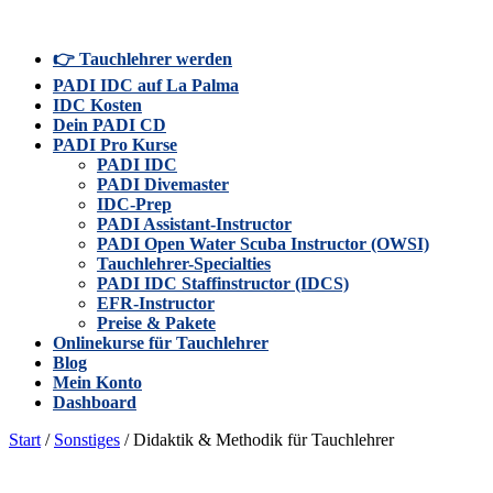
👉 Tauchlehrer werden
PADI IDC auf La Palma
IDC Kosten
Dein PADI CD
PADI Pro Kurse
PADI IDC
PADI Divemaster
IDC-Prep
PADI Assistant-Instructor
PADI Open Water Scuba Instructor (OWSI)
Tauchlehrer-Specialties
PADI IDC Staffinstructor (IDCS)
EFR-Instructor
Preise & Pakete
Onlinekurse für Tauchlehrer
Blog
Mein Konto
Dashboard
Start
/
Sonstiges
/ Didaktik & Methodik für Tauchlehrer